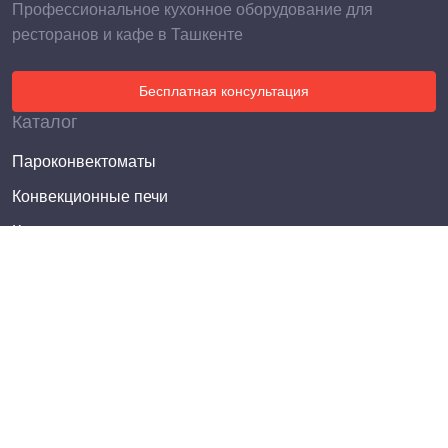
Профессиональное кухонное оборудование для
ресторанов и кафе в Ташкенте
Бесплатная консультация
Каталог
Пароконвектоматы
Конвекционные печи
Котлы пищеварочные
Электросковороды опрокидывающиеся
Плиты электрические
Плиты газовые
Жарочные шкафы
Фритюрницы
Электроварки (пастоварки)