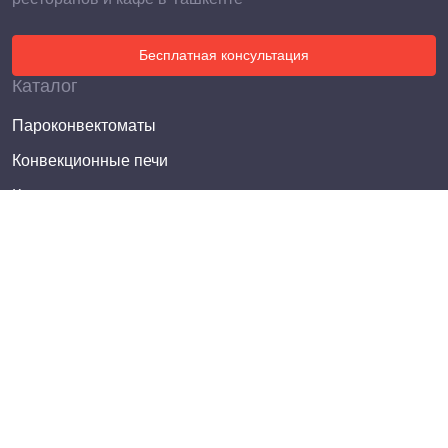
Бесплатная консультация
Каталог
Пароконвектоматы
Конвекционные печи
Котлы пищеварочные
Электросковороды опрокидывающиеся
Плиты электрические
Плиты газовые
Жарочные шкафы
Фритюрницы
Электроварки (пастоварки)
Шкафы пекарские