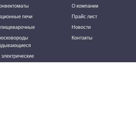
онвектоматы
О компании
кционные печи
Прайс лист
 пищеварочные
Новости
росковороды
Контакты
идывающиеся
 электрические
 газовые
чные шкафы
рницы
оварки (пастоварки)
 пекарские
для пиццы
 расстоечные