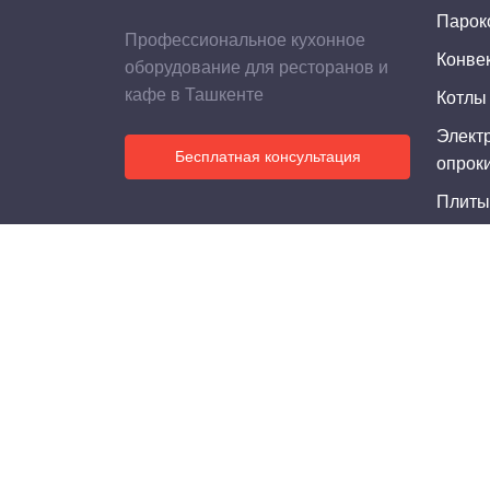
Парок
Профессиональное кухонное
Конве
оборудование для ресторанов и
кафе в Ташкенте
Котлы
Элект
Бесплатная консультация
опрок
Плиты
Плиты
Жаро
Фритю
Электр
Шкафы
Печи 
Шкафы