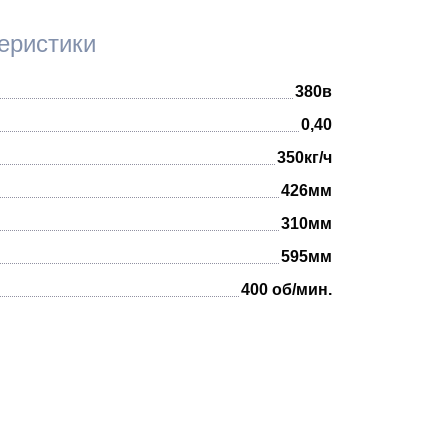
еристики
380в
0,40
350кг/ч
426мм
310мм
595мм
400 об/мин.