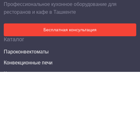
Профессиональное кухонное оборудование для
ресторанов и кафе в Ташкенте
Бесплатная консультация
Каталог
Пароконвектоматы
Конвекционные печи
Котлы пищеварочные
Электросковороды опрокидывающиеся
Плиты электрические
Плиты газовые
Жарочные шкафы
Фритюрницы
Электроварки (пастоварки)