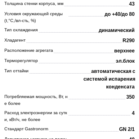
Толщина стенки корпуса, мм
43
Условия окружающей среды
до +40/до 80
(t,°C,/вл-сть, %)
Тип охлаждения
динамический
Хладагент
R290
Расположение агрегата
верхнее
Терморегулятор
эл.блок
Тип оттайки
автоматическая с
системой испарения
конденсата
Потребляемая мощность, Вт, н
350
е более
Расход электроэнергии за сутк
4
и, кВт/ч, не более
Стандарт Gastronorm
GN 2/1