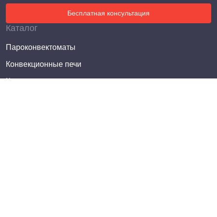
Бесплатная консультация
Каталог
Пароконвектоматы
Конвекционные печи
Котлы пищеварочные
Электросковороды опрокидывающиеся
Плиты электрические
Плиты газовые
Жарочные шкафы
Фритюрницы
Электроварки (пастоварки)
Шкафы пекарские
Печи для пиццы