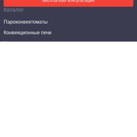
Бесплатная консультация
Каталог
Пароконвектоматы
Конвекционные печи
Котлы пищеварочные
Электросковороды опрокидывающиеся
Плиты электрические
Плиты газовые
Жарочные шкафы
Фритюрницы
Электроварки (пастоварки)
Шкафы пекарские
Печи для пиццы